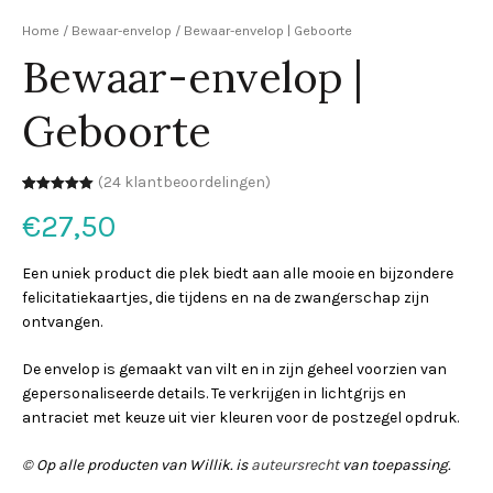
Home
/
Bewaar-envelop
/ Bewaar-envelop | Geboorte
Bewaar-envelop |
Geboorte
(
24
klantbeoordelingen)
Waardering
21
€
27,50
5.00
op 5
gebaseerd
op
klantbeoordelingen
Een uniek product die plek biedt aan alle mooie en bijzondere
felicitatiekaartjes, die tijdens en na de zwangerschap zijn
ontvangen.
De envelop is gemaakt van vilt en in zijn geheel voorzien van
gepersonaliseerde details. Te verkrijgen in lichtgrijs en
antraciet met keuze uit vier kleuren voor de postzegel opdruk.
© Op alle producten van Willik. is
auteursrecht
van toepassing.