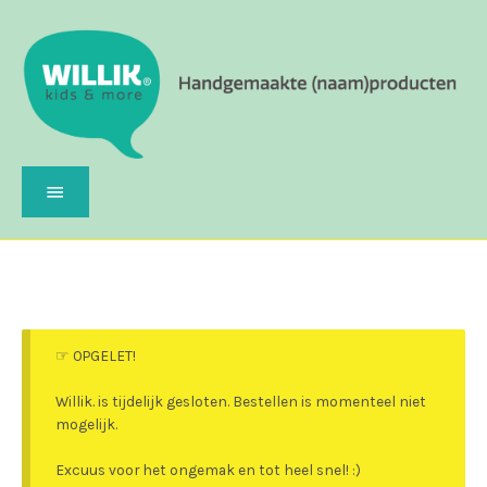
Spring
naar
inhoud
Hoofdmenu
☞ OPGELET!
Willik. is tijdelijk gesloten. Bestellen is momenteel niet
mogelijk.
Excuus voor het ongemak en tot heel snel! :)