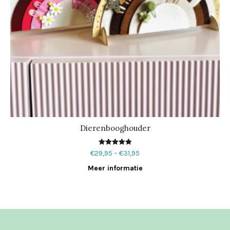
Dierenbooghouder
Waardering
€
29,95
–
€
31,95
5.00
uit 5
Meer informatie