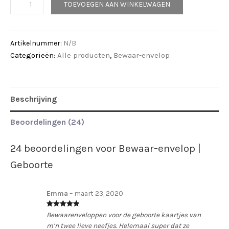
TOEVOEGEN AAN WINKELWAGEN
envelop
|
Geboorte
Artikelnummer:
N/B
aantal
Categorieën:
Alle producten
,
Bewaar-envelop
Beschrijving
Beoordelingen (24)
24 beoordelingen voor
Bewaar-envelop |
Geboorte
Emma
–
maart 23, 2020
Waardering
5
Bewaarenveloppen voor de geboorte kaartjes van
uit 5
m’n twee lieve neefjes. Helemaal super dat ze