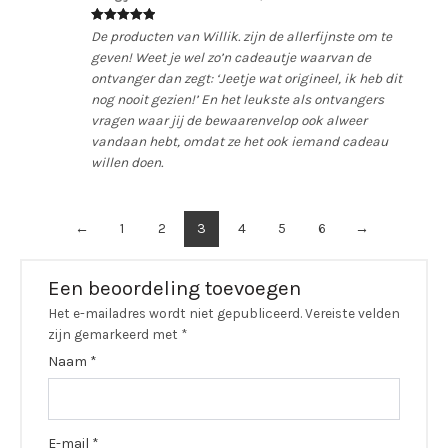
Waardering
5
De producten van Willik. zijn de allerfijnste om te
uit 5
geven! Weet je wel zo’n cadeautje waarvan de
ontvanger dan zegt: ‘Jeetje wat origineel, ik heb dit
nog nooit gezien!’ En het leukste als ontvangers
vragen waar jij de bewaarenvelop ook alweer
vandaan hebt, omdat ze het ook iemand cadeau
willen doen.
←
1
2
3
4
5
6
→
Een beoordeling toevoegen
Het e-mailadres wordt niet gepubliceerd.
Vereiste velden
zijn gemarkeerd met
*
Naam
*
E-mail
*