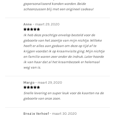
gepersonaliseerd konden worden. Beide
schoonzussen blij met een origineel cadeau!
Anne
–
maart 29, 2020
Waardering
5
Ik heb deze prachtige envelop besteld voor de
uit 5
geboorte van het zoontje van mijn nichtje. Willeke
heeft er alles aan gedaan om deze op tijd af te
krijgen voordat ik op kraamvisite ging. Mijn nichtje
en familie waren zeer onder de indruk. Later hoorde
ik van haar dat al het kraambezoek er helemaal
weg van is.
Margo
–
maart 29, 2020
Waardering
5
Snelle levering en super leuk voor de kaarten na de
uit 5
geboorte van onze zoon.
Bregje Verhoef
–
maart 30, 2020